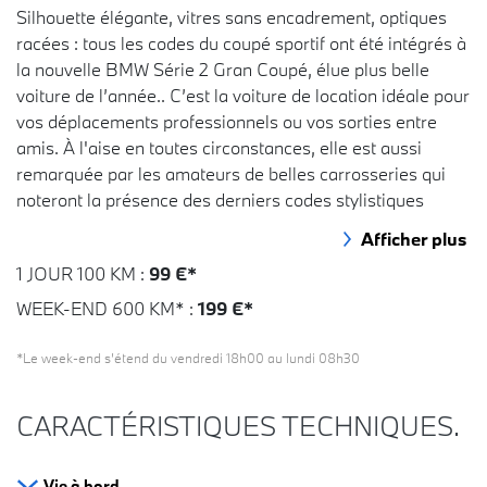
Silhouette élégante, vitres sans encadrement, optiques
racées : tous les codes du coupé sportif ont été intégrés à
la nouvelle BMW Série 2 Gran Coupé, élue plus belle
voiture de l’année.. C’est la voiture de location idéale pour
vos déplacements professionnels ou vos sorties entre
amis. À l'aise en toutes circonstances, elle est aussi
remarquée par les amateurs de belles carrosseries qui
noteront la présence des derniers codes stylistiques
BMW ou encore le style racé de la finition M Sport. Que
vous ayez envie d'un week-end à la mer ou d'une
1 JOUR 100 KM :
99 €*
semaine de vacances à la campagne, la BMW Série 2
Gran Coupé est la voiture qu'il vous faut !
WEEK-END 600 KM* :
199 €*
Choisir la BMW Série 2 Gran Coupé.
*Le week-end s’étend du vendredi 18h00 au lundi 08h30
La BMW Série 2 Gran Coupé est une berline compacte
CARACTÉRISTIQUES TECHNIQUES.
pratique et facile à vivre. Lors de votre location, vos
passagers apprécieront le confort offert aussi bien à
l'avant qu'à l'arrière, ainsi que le coffre très profond de
Vie à bord