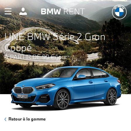
BMW
RENT
UNE BMW Série 2 Gran
Coupé
À PARTIR DE 99 €/jour
Retour à la gamme