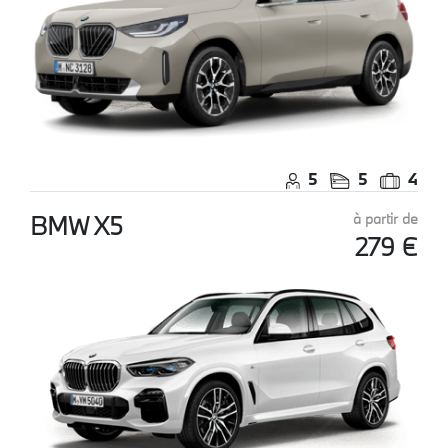
5
5
4
BMW X5
à partir de
279 €